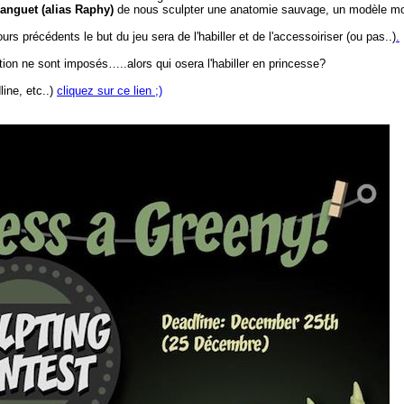
anguet (alias Raphy)
de nous sculpter une anatomie sauvage, un modèle m
s précédents le but du jeu sera de l'habiller et de l'accessoiriser (ou pas..)
.
ion ne sont imposés…..alors qui osera l'habiller en princesse?
line, etc..)
cliquez sur ce lien ;)