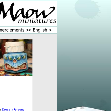
re
Dress a Greeny!