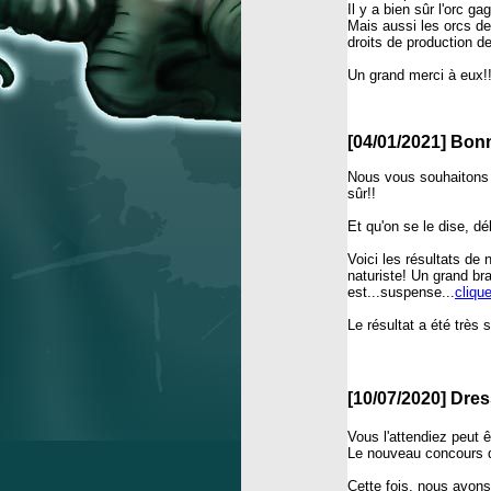
Il y a bien sûr l'orc g
Mais aussi les orcs d
droits de production de
Un grand merci à eux!!
[04/01/2021] Bon
Nous vous souhaitons l
sûr!!
Et qu'on se le dise, 
Voici les résultats de
naturiste! Un grand bra
est...suspense...
cliqu
Le résultat a été très 
[10/07/2020] Dre
Vous l'attendiez peut ê
Le nouveau concours d
Cette fois, nous avons