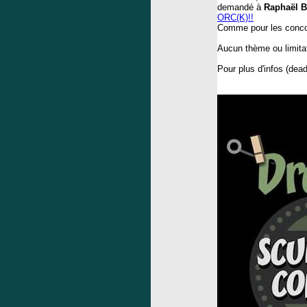
demandé à
Raphaël B
ORC(K)!!
Comme pour les concour
Aucun thème ou limitat
Pour plus d'infos (dead