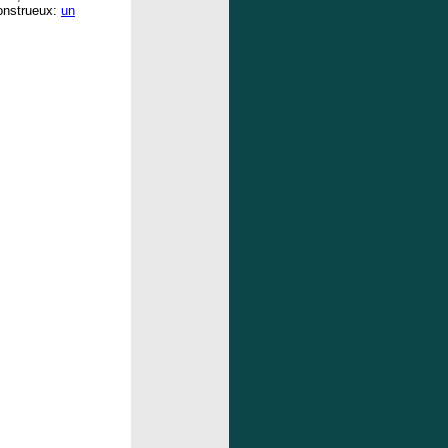
onstrueux:
un