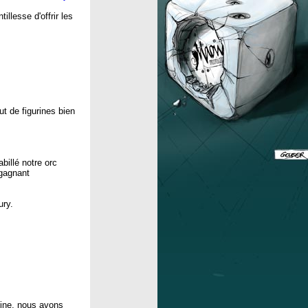
tillesse d'offrir les
t de figurines bien
billé notre orc
 gagnant
ury.
line, nous avons